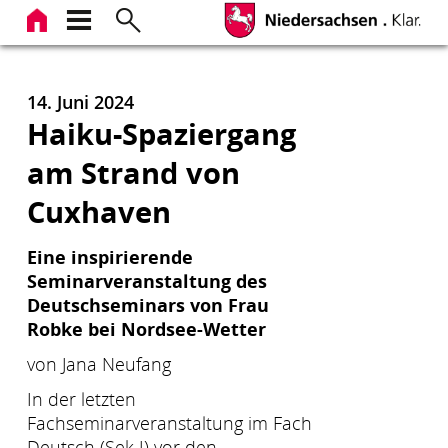
Zum
Inhalt
springen
14. Juni 2024
Haiku-Spaziergang
am Strand von
Cuxhaven
Eine inspirierende
Seminarveranstaltung des
Deutschseminars von Frau
Robke bei Nordsee-Wetter
von Jana Neufang
In der letzten
Fachseminarveranstaltung im Fach
Deutsch (Sek I) vor den